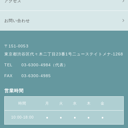
アクセス
お問い合わせ
〒151-0053
東京都渋谷区代々木二丁目23番1号二ューステイトメナ-1268
TEL
03-6300-4984
（代表）
FAX
03-6300-4985
営業時間
時間
月
火
水
木
金
10:00-18:00
●
●
●
●
●